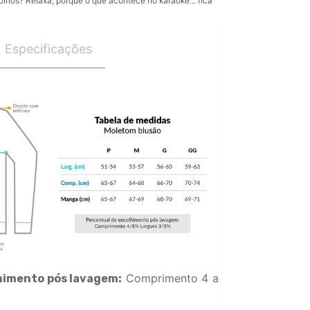
olhos? Relaxa, porque o que acontece no karaokê... fica
Especificações
Comprimento 4 a
himento pós lavagem: