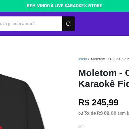
BEM-VINDO À LIVE KARAOKE® STORE
e produtos personalizados
Início
>
Moletom - O Que Rola n
Moletom - 
Karaokê Fi
R$ 245,99
ou
3x de R$ 82,00
sem j
COR