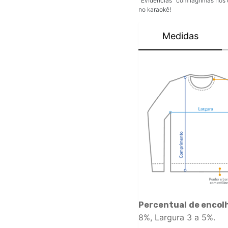
"Evidências" com lágrimas nos 
no karaokê!
Medidas
Percentual de encol
8%, Largura 3 a 5%.