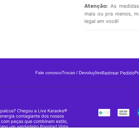
As medidas
Atenção:
mais ou pra menos, ma
legal em você!
Rastrear Pedido
Fale conosco
Trocas / Devoluções
Po
 palcos? Chegou a Live Karaoke®
a energia contagiante dos nossos
, com peças que combinam estilo,
como um verdadeiro Popstar! Vista