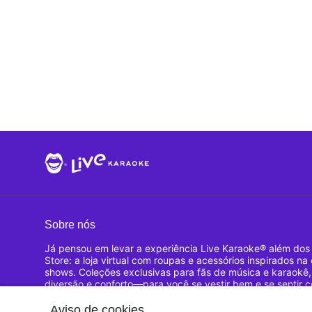
Sobre nós
Já pensou em levar a experiência Live Karaoke® além dos
Store: a loja virtual com roupas e acessórios inspirados n
shows. Coleções exclusivas para fãs de música e karaokê
diversão e conforto—para você se vestir bem e se sentir 
Live Karaoke® e experimente o gostinho da fama!
Aviso de cookies