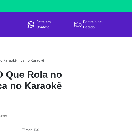
Entre em
Rastreie seu
Contato
Pedido
o Karaokê Fica no Karaokê
O Que Rola no
ca no Karaokê
uros
TAMANHOS